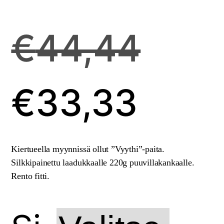
Alkuperäinen
€
44,44
hinta
oli:
€44,44.
Nykyinen
€
33,33
hinta
on:
€33,33.
Kiertueella myynnissä ollut ”Vyythi”-paita.
Silkkipainettu laadukkaalle 220g puuvillakankaalle.
Rento fitti.