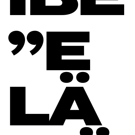
”E
LÄ