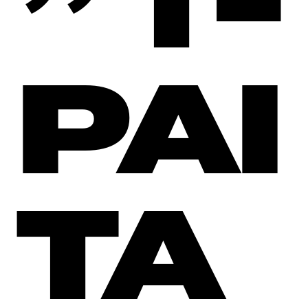
” T-
PAI
TA