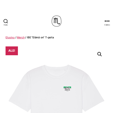
Haku
Valikko
skorpioni.shop
Etusivu
/
Merch
/ IBE ”Elämä on” T-paita
ALE!