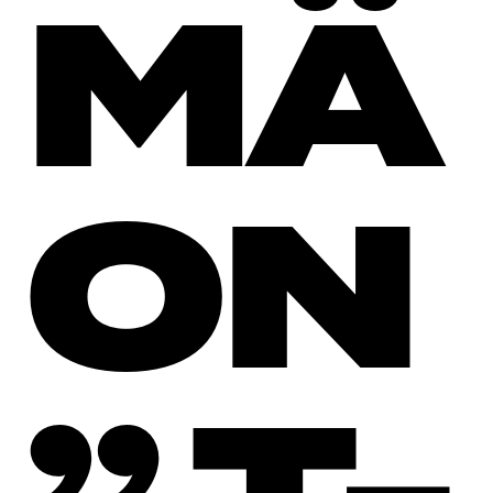
MÄ
ON