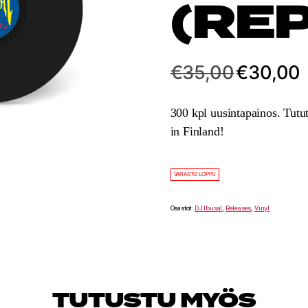
(RE
Alkuperäinen
N
€
35,00
€
30,00
hinta
h
oli:
o
€35,00.
€
300 kpl uusintapainos. Tutut
in Finland!
VARASTO LOPPU
Osastot:
DJ Ibusal
,
Releases
,
Vinyl
TUTUSTU MYÖS