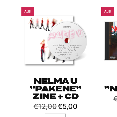
ALE!
ALE!
NELMA U
”PAKENE”
”N
ZINE + CD
Alkuperäinen
Nykyinen
€
12,00
€
5,00
hinta
hinta
oli:
on: