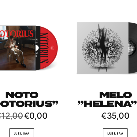
NOTO
MELO
OTORIUS”
”HELENA”
Alkuperäinen
Nykyinen
€
12,00
€
0,00
€
35,00
hinta
hinta
oli:
on:
€12,00.
€0,00.
LUE LISÄÄ
LUE LISÄÄ