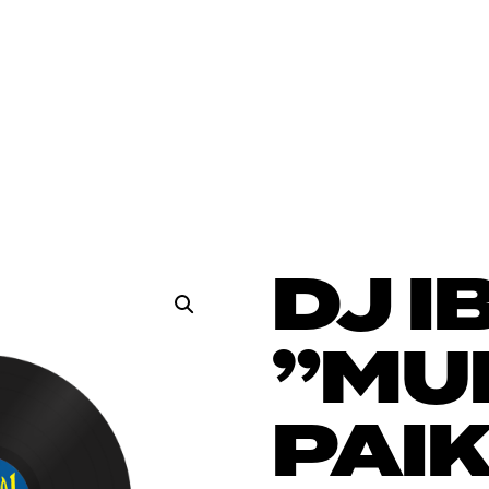
DJ I
”MU
PAIK