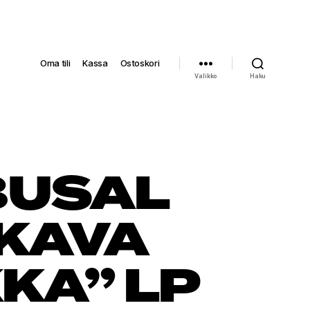
Oma tili
Kassa
Ostoskori
Valikko
Haku
BUSAL
KAVA
KA” LP