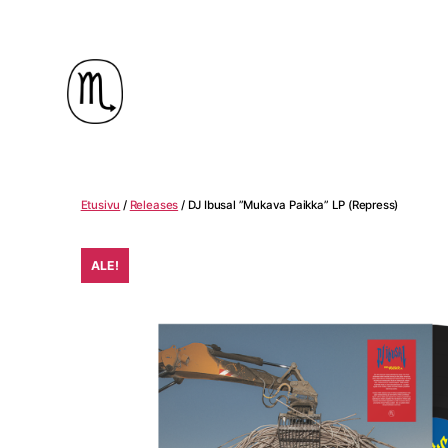
skorpioni.shop
Etusivu
/
Releases
/ DJ Ibusal ”Mukava Paikka” LP (Repress)
ALE!