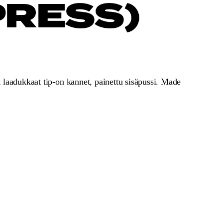
PRESS)
ykyinen
inta
n:
30,00.
 laadukkaat tip-on kannet, painettu sisäpussi. Made